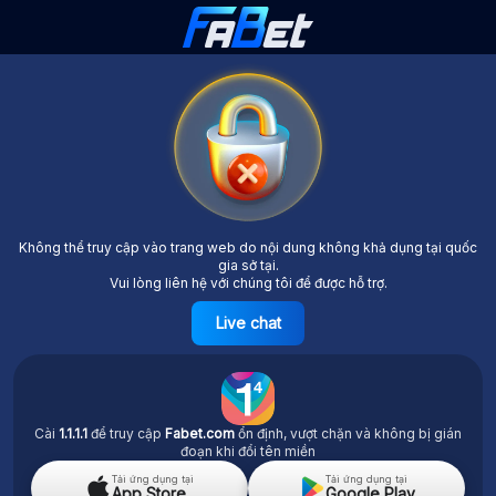
Không thể truy cập vào trang web do nội dung không khả dụng tại quốc
gia sở tại.
Vui lòng liên hệ với chúng tôi để được hỗ trợ.
Live chat
Cài
1.1.1.1
để truy cập
Fabet.com
ổn định, vượt chặn và không bị gián
đoạn khi đổi tên miền
Tải ứng dụng tại
Tải ứng dụng tại
App Store
Google Play